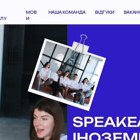
МОВ
НАША КОМАНДА
ВІДГУКИ
ВАКАНС
ЛУ
И
SPEAKE
ІНОЗЕМ